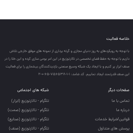
خلاصه فعالیت
با توجه به رويكردهاي به روز دنياي مجازي و گرته برداري از نمونه هاي موفق خارجي تلاش
داريم با توجه به حفظ فضاي تخصصي در تالارتوزيع در اين امر بومي سازي كرده و اين خلا را در
صنف ابزار پر كنيم و با ايجاد يك شبكه وسيع صنعتي بازديدكنندگان بيشماري را براي فعاليت
اين صنف قدرتمند ايجاد نماييم. کد شامد: 1-1-756538-65-0-2
صفحات دیگر
شبکه های اجتماعی
تماس با ما
تلگرام - تالارتوزيع (ابزار)
درباره ما
تلگرام - تالارتوزيع (صمت)
قوانین/شرایط خدمات
تلگرام - تالارتوزيع (صنايع)
پرسش های متداول
تلگرام - تالارتوزیع (صنف)