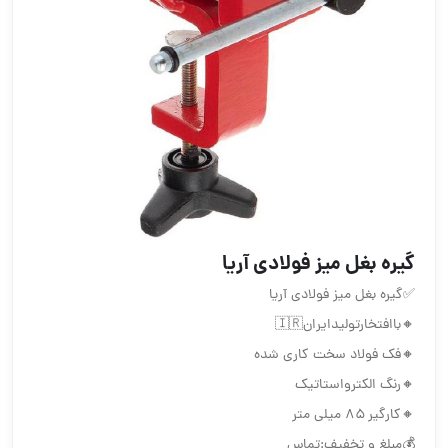
گیره بغل میز فولادی آریا
✅گیره بغل میز فولادی آریا
🔸باافتخارتولیدایران🇮🇷
🔸فک فولاد سخت کاری شده
🔸رنگ الکترواستاتیک
🔸کارگیر ۸۵ میلی متر
💰مبلغ و تخفیف:تماس