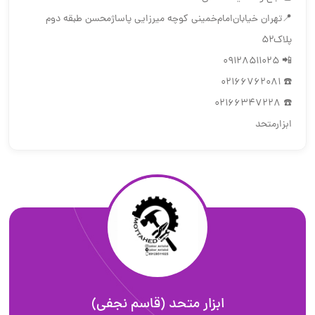
📍تهران ‌خیابان‌امام‌خمینی‌ کوچه میرزایی پاساژمحسن طبقه دوم
پلاک۵۲
📲 09128511025
☎️ 02166762081
☎️ 02166347228
ابزارمتحد
ابزار متحد (قاسم نجفی)