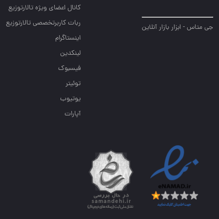
کانال اعضای ویژه تالارتوزیع
ربات کاربرتخصصی تالارتوزیع
جی متاس - ابزار بازار آنلاین
اینستاگرام
لینکدین
فیسبوک
توئیتر
یوتیوب
آپارات