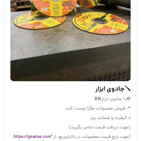
🪛جادوی ابزار
🧰🪛جادوی ابزار🛠🔒
📍 فروش محصولات هگزا وبست کات
1: کیفیت و ضمانت برتر
(جهت دریافت قیمت تماس بگیرید)
(جهت درج قیمت محصولات در تالارتوزیع، از
https://gmetas.com"