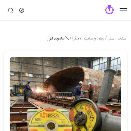
/
/
/
صفحه اصلی
برش و سايش
هگزا
🪛جادوی ابزار