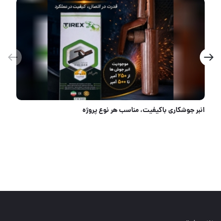
🪛جادوی ابزار