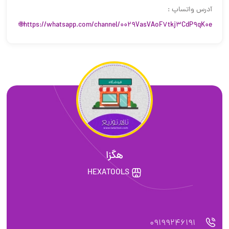
آدرس واتساپ :
https://whatsapp.com/channel/0029VasVAoF7tkj3CdP9qK0e🌐
هگزا
HEXATOOLS
09199246191