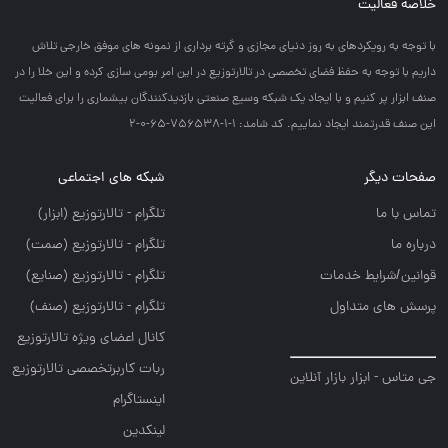
خلاصه فعالیت
با توجه به رويكردهاي به روز دنياي مجازي و گرته برداري از نمونه هاي موفق خارجي تلاش
داريم با توجه به حفظ فضاي تخصصي در تالارتوزيع در اين امر بومي سازي كرده و اين خلا را در
صنف ابزار پر كنيم و با ايجاد يك شبكه وسيع صنعتي بازديدكنندگان بيشماري را براي فعاليت
اين صنف قدرتمند ايجاد نماييم. کد شامد: 1-1-756538-65-0-2
صفحات دیگر
شبکه های اجتماعی
تماس با ما
تلگرام - تالارتوزيع (ابزار)
درباره ما
تلگرام - تالارتوزيع (صمت)
قوانین/شرایط خدمات
تلگرام - تالارتوزيع (صنايع)
پرسش های متداول
تلگرام - تالارتوزیع (صنف)
کانال اعضای ویژه تالارتوزیع
ربات کاربرتخصصی تالارتوزیع
جی متاس - ابزار بازار آنلاین
اینستاگرام
لینکدین