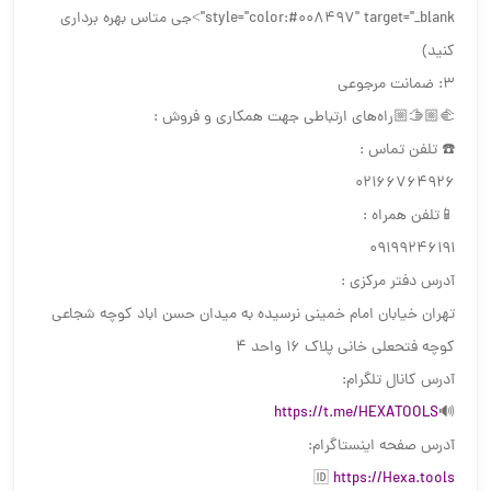
style="color:#008497" target="_blank">جی متاس بهره برداری
کنید)
3: ضمانت مرجوعی
🫱🏼‍🫲🏼راه‌های ارتباطی جهت همکاری و فروش :
☎️ تلفن تماس :
02166764926
📱تلفن همراه :
09199246191
آدرس دفتر مرکزی :
تهران خیابان امام خمینی نرسیده به میدان حسن اباد کوچه شجاعی
کوچه فتحعلی خانی پلاک ۱۶ واحد ۴
آدرس کانال تلگرام:
‏🔊
https://t.me/HEXATOOLS
آدرس صفحه اینستاگرام:
https://Hexa.tools