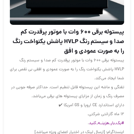
پیستوله برقی ۶۰۰ وات با موتور پرقدرت کم
صدا و سیستم رنگ HVLP پاشش یکنواخت رنگ
را به صورت عمودی و افق
پیستوله برقی ۶۰۰ وات با موتور پرقدرت کم صدا و سیستم رنگ
HVLP پاشش یکنواخت رنگ را به صورت عمودی و افقی بی نقص برای
شما ایجاد می‌کند.
تفنگی و ماشه این پیستوله قابل تنطیم است. حداکثر صرفه جویی در
مصرف رنگ و زمان از مزایای پیستوله های برقی می‌باشد.
دارای استاندارد CE اروپا و GS آمریکا ✔️
۱۲ ماه گارانتی شرکتی.
#یک_بار_هزینــه_کنید
.
اینستاگرام: [ارسال لینک در اختیار اعضای ویژه میباشد]