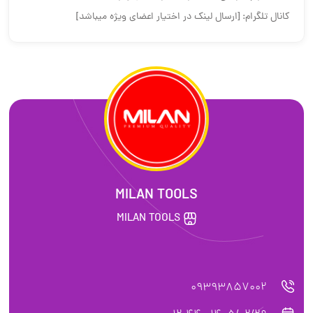
کانال تلگرام: [ارسال لینک در اختیار اعضای ویژه میباشد]
MILAN TOOLS
MILAN TOOLS
09393857002