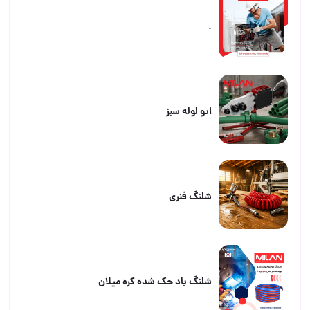
.
اتو لوله سبز
شلنگ فنری
شلنگ باد حک شده کره میلان