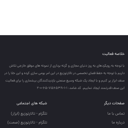
خلاصه فعالیت
با توجه به رويكردهاي به روز دنياي مجازي و گرته برداري از نمونه هاي موفق خارجي تلاش
داريم با توجه به حفظ فضاي تخصصي در تالارتوزيع در اين امر بومي سازي كرده و اين خلا را در
صنف ابزار پر كنيم و با ايجاد يك شبكه وسيع صنعتي بازديدكنندگان بيشماري را براي فعاليت
اين صنف قدرتمند ايجاد نماييم. کد شامد: 1-1-756538-65-0-2
صفحات دیگر
شبکه های اجتماعی
تماس با ما
تلگرام - تالارتوزيع (ابزار)
درباره ما
تلگرام - تالارتوزيع (صمت)