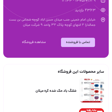
1405/02/29 - 12:44
2363 بازدید
خیابان امام‌ خمینی جنب میدان حسن اباد کوچه شجاعی بن بست
جمالدارا ۲ انتهای کوچه پلاک ۳۲ واحد ۹ شرکت میلان
تماس با فروشنده
مشاهده فروشگاه
سایر محصولات این فروشگاه
شلنگ باد حک شده کره میلان