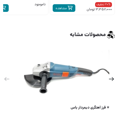
ناموجود
20% تخفیف
مشاهده
م
3,352,000 تومان
محصولات مشابه
اینورتر صبا