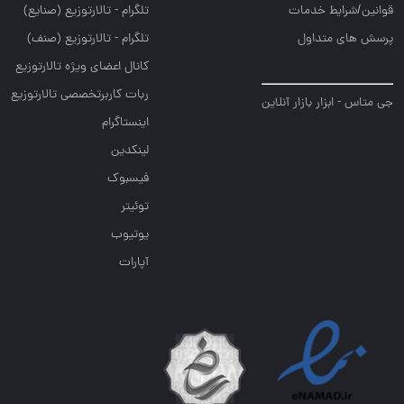
قوانین/شرایط خدمات
تلگرام - تالارتوزيع (صنايع)
پرسش های متداول
تلگرام - تالارتوزیع (صنف)
کانال اعضای ویژه تالارتوزیع
ربات کاربرتخصصی تالارتوزیع
جی متاس - ابزار بازار آنلاین
اینستاگرام
لینکدین
فیسبوک
توئیتر
یوتیوب
آپارات