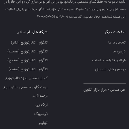
داريم با توجه به حفظ فضاي تخصصي در تالارتوزيع در اين امر بومي سازي كرده و اين خلا را در
صنف ابزار پر كنيم و با ايجاد يك شبكه وسيع صنعتي بازديدكنندگان بيشماري را براي فعاليت
اين صنف قدرتمند ايجاد نماييم. کد شامد: 1-1-756538-65-0-2
صفحات دیگر
شبکه های اجتماعی
تماس با ما
تلگرام - تالارتوزيع (ابزار)
درباره ما
تلگرام - تالارتوزيع (صمت)
قوانین/شرایط خدمات
تلگرام - تالارتوزيع (صنايع)
پرسش های متداول
تلگرام - تالارتوزیع (صنف)
کانال اعضای ویژه تالارتوزیع
ربات کاربرتخصصی تالارتوزیع
جی متاس - ابزار بازار آنلاین
اینستاگرام
لینکدین
فیسبوک
توئیتر