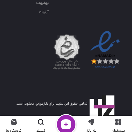
یوتیوب
آپارات
تمامی حقوق این سایت برای تالارتوزیع محفوظ است.
پیشخوان
تله تالار
اکسپلور
فروشگاه ها