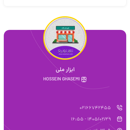
ابزار ملی
HOSSEIN GHASEMI
02166742455
1405/02/29 - 16:55