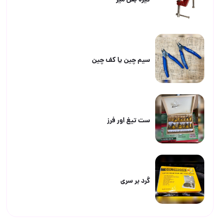
گیره بغل میز
سیم چین یا کف چین
ست تیغ اور فرز
گرد بر سری