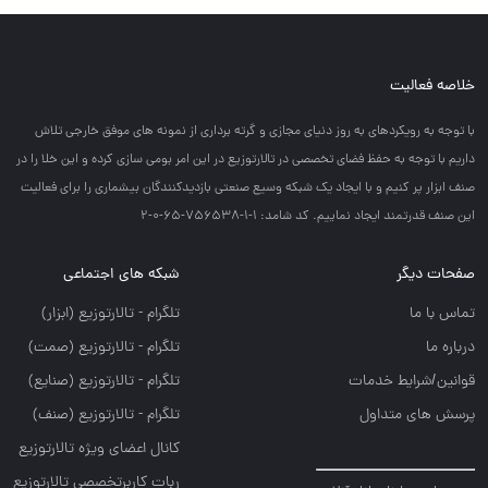
خلاصه فعالیت
با توجه به رويكردهاي به روز دنياي مجازي و گرته برداري از نمونه هاي موفق خارجي تلاش
داريم با توجه به حفظ فضاي تخصصي در تالارتوزيع در اين امر بومي سازي كرده و اين خلا را در
صنف ابزار پر كنيم و با ايجاد يك شبكه وسيع صنعتي بازديدكنندگان بيشماري را براي فعاليت
اين صنف قدرتمند ايجاد نماييم. کد شامد: 1-1-756538-65-0-2
صفحات دیگر
شبکه های اجتماعی
تماس با ما
تلگرام - تالارتوزيع (ابزار)
درباره ما
تلگرام - تالارتوزيع (صمت)
قوانین/شرایط خدمات
تلگرام - تالارتوزيع (صنايع)
پرسش های متداول
تلگرام - تالارتوزیع (صنف)
کانال اعضای ویژه تالارتوزیع
ربات کاربرتخصصی تالارتوزیع