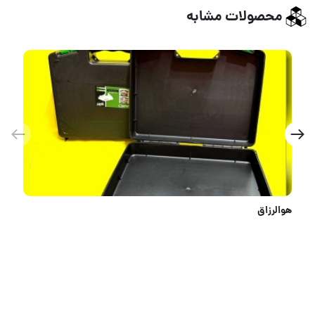
محصولات مشابه
اره تاشو SMT کیفیت عالی تیغه SK5