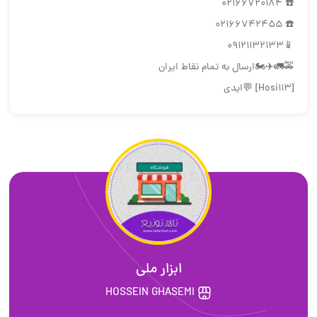
☎️ 02166720184
☎️ 02166742455
📱09121132133
🚕🚛✈️🏍ارسال به تمام نقاط ایران
[Hosi113] 💬ایدی
ابزار ملی
HOSSEIN GHASEMI