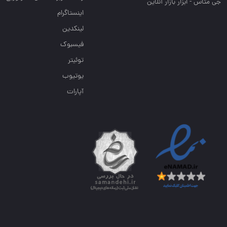
جی متاس - ابزار بازار آنلاین
اینستاگرام
لینکدین
فیسبوک
توئیتر
یوتیوب
آپارات