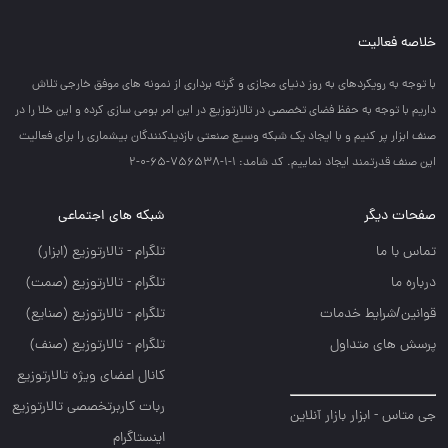
خلاصه فعالیت
با توجه به رويكردهاي به روز دنياي مجازي و گرته برداري از نمونه هاي موفق خارجي تلاش
داريم با توجه به حفظ فضاي تخصصي در تالارتوزيع در اين امر بومي سازي كرده و اين خلا را در
صنف ابزار پر كنيم و با ايجاد يك شبكه وسيع صنعتي بازديدكنندگان بيشماري را براي فعاليت
اين صنف قدرتمند ايجاد نماييم. کد شامد: 1-1-756538-65-0-2
صفحات دیگر
شبکه های اجتماعی
تماس با ما
تلگرام - تالارتوزيع (ابزار)
درباره ما
تلگرام - تالارتوزيع (صمت)
قوانین/شرایط خدمات
تلگرام - تالارتوزيع (صنايع)
پرسش های متداول
تلگرام - تالارتوزیع (صنف)
کانال اعضای ویژه تالارتوزیع
ربات کاربرتخصصی تالارتوزیع
جی متاس - ابزار بازار آنلاین
اینستاگرام