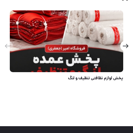
چکش،تبر،تیشه (طرح ایران پتک)