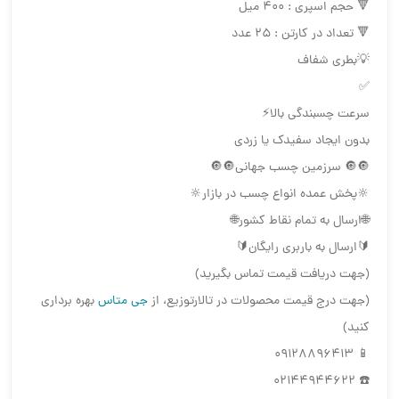
🔻 حجم اسپری : ۴۰۰ میل
🔻 تعداد در کارتن : ۲۵ عدد
💡بطری شفاف
✅
سرعت چسبندگی بالا⚡️
بدون ایجاد سفیدک یا زردی
🔘🔘 سرزمین چسب جهانی🔘🔘
🔆پخش عمده انواع چسب در بازار🔆
🌐ارسال به تمام نقاط کشور🌐
🔰ارسال به باربری رایگان🔰
(جهت دریافت قیمت تماس بگیرید)
(جهت درج قیمت محصولات در تالارتوزیع، از
جی متاس
بهره برداری
کنید)
📱 09128896413
☎️ 02144944622