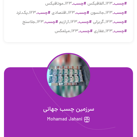
#چسب_
۱۲۳_آلفافیکس
#چسب_
۱۲۳_موتافیکس
#چسب_
۱۲۳_جانسون
#چسب_
۱۲۳_اقتصادی
#چسب_
۱۲۳_پک_لرد
#چسب_
۱۲۳_گریزلی
#چسب_
۱۲۳_آرازیم
#چسب_
۱۲۳_جلاسنج
#چسب_
۱۲۳_غفاری
#چسب_
۱۲۳_مپلمکس
سرزمین چسب جهانی
Mohamad Jahani