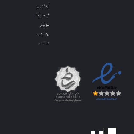
لینکدین
فیسبوک
توئیتر
یوتیوب
آپارات