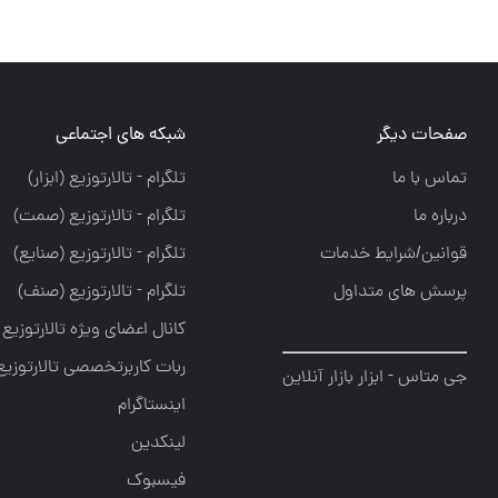
صفحات دیگر
شبکه های اجتماعی
تماس با ما
تلگرام - تالارتوزيع (ابزار)
درباره ما
تلگرام - تالارتوزيع (صمت)
قوانین/شرایط خدمات
تلگرام - تالارتوزيع (صنايع)
پرسش های متداول
تلگرام - تالارتوزیع (صنف)
کانال اعضای ویژه تالارتوزیع
ربات کاربرتخصصی تالارتوزیع
جی متاس - ابزار بازار آنلاین
اینستاگرام
لینکدین
فیسبوک