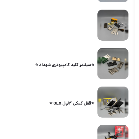
⭐️سیلندر کلید کامپیوتری شهداد ⭐️
⭐️قفل کمکی ۴لول OLX ⭐️