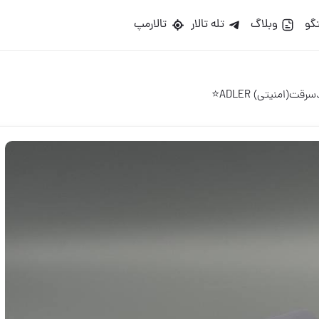
گو
وبلاگ
تله تالار
تالارمپ