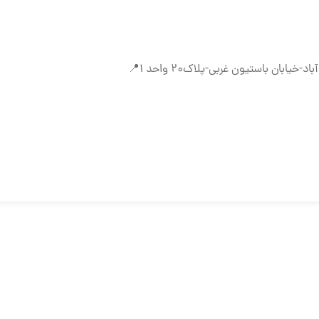
بان باستیون غربی-پلاک۲۰ واحد ۱📍