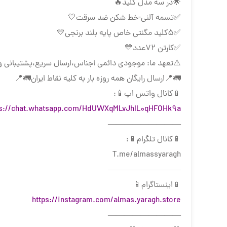
🌟در سه مدل کلید🔥
✅تسمه آلنی-خط شکن ضد سرقت💛
✅۵کلید مگنتی خاص پایه بلند برنجی💛
✅کارتن ۷۲عدد💛
⚠️تعهد ما: موجودی دائمی اجناس،ارسال سریع،پشتیبانی و
🚛📍ارسال رایگان همه روزه بار به كليه نقاط ايران🚛📍
📱کانال واتس اپ📱:
ps://chat.whatsapp.com/HdUWXqMLvJhIL0qHFOHk9a
—————————
📱کانال تلگرام📱:
T.me/almassyaragh
—————————
📱اینستاگرام📱
https://instagram.com/almas.yaragh.store
—————————