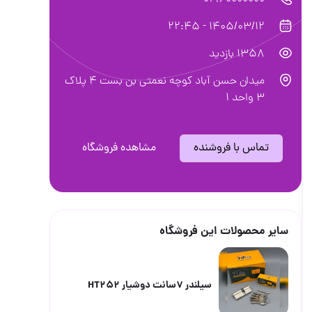
02160000000
1405/03/12 - 22:45
1358 بازدید
میدان حسن آباد کوچه نعمتی بن بست ۴ پلاک
۳ واحد ۱
تماس با فروشنده
مشاهده فروشگاه
سایر محصولات این فروشگاه
سیلندر ۷سانت دوشیار HT252