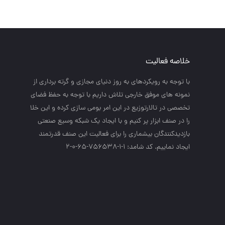
خلاصه فعالیت
با توجه به رويكردهاي به روز دنياي مجازي و گرته برداري از
نمونه هاي موفق خارجي تلاش داريم با توجه به حفظ فضاي
تخصصي در تالارتوزيع در اين امر بومي سازي كرده و اين خلا
را در صنف ابزار پر كنيم و با ايجاد يك شبكه وسيع صنعتي
بازديدكنندگان بيشماري را براي فعاليت اين صنف قدرتمند
ايجاد نماييم. کد شامد: 1-1-756538-65-0-2