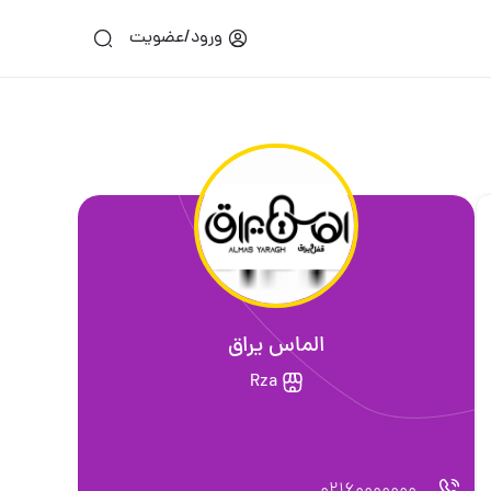
ورود/عضویت
الماس یراق
Rza