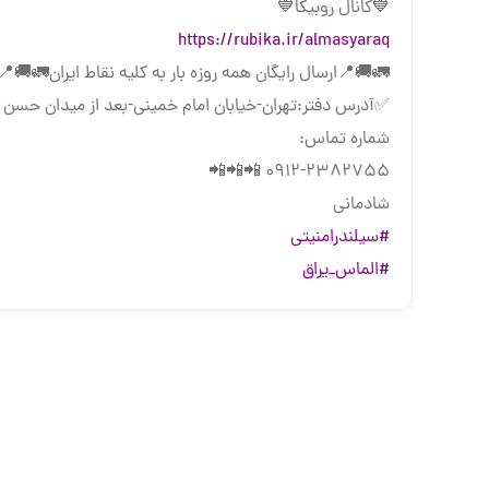
💙کانال روبیکا💙
https://rubika.ir/almasyaraq
🚛🚚📍ارسال رایگان همه روزه بار به كليه نقاط ايران🚛🚚📍
✅آدرس دفتر:تهران-خیابان امام خمینی-بعد از میدان حسن آباد-خیا
شماره تماس:
0912-2382755 📲📲📲
شادمانی
#سیلندرامنیتی
#الماس_یراق