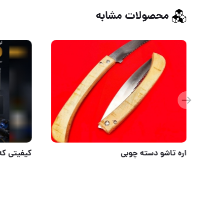
محصولات مشابه
قفل اويز كيليد ناودوني
اره تاشو 