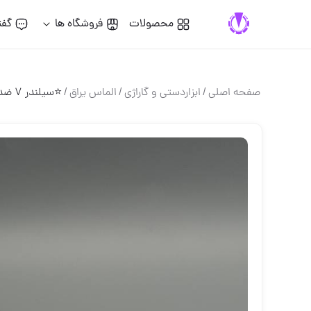
محصولات
فروشگاه ها
گفت
صفحه اصلی
/
ابزاردستی و گاراژی
/
الماس یراق
/
⭐️سیلندر ۷ ضدسرقت(امنیتی) ADLER⭐️