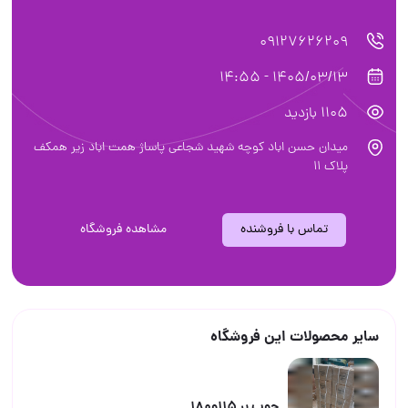
09127626209
1405/03/13 - 14:55
1105 بازدید
میدان حسن اباد کوچه شهید شجاعی پاساژ همت اباد زیر همکف
پلاک ۱۱
تماس با فروشنده
مشاهده فروشگاه
سایر محصولات این فروشگاه
چوب بر ۱۱۵و۱۸۰