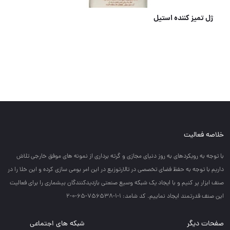
ابر پولیش کاری
خلاصه فعالیت
با توجه به رويكردهاي به روز دنياي مجازي و گرته برداري از نمونه هاي موفق خارجي تلاش
داريم با توجه به حفظ فضاي تخصصي در تالارتوزيع در اين امر بومي سازي كرده و اين خلا را در
صنف ابزار پر كنيم و با ايجاد يك شبكه وسيع صنعتي بازديدكنندگان بيشماري را براي فعاليت
اين صنف قدرتمند ايجاد نماييم. کد شامد: 1-1-756538-65-0-2
صفحات دیگر
شبکه های اجتماعی