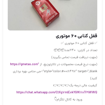
قفل کتابی ۶۰ موتوری
✅ قفل کتابی ۶۰ موتوری ✅
تعداد در کارتن: ۲۴۰عدد📦📦📦
(جهت دریافت قیمت تماس بگیرید)
(جهت درج قیمت محصولات در تالارتوزیع، از
https://gmetas.com"
style="color:#008497" target="_blank">جی متاس بهره برداری
کنید)
کیفیت عالی درجه یک👉👉👉👉
https://chat.whatsapp.com/CtXg7mlEvkYGfK7xTf9WWQ
ورود به کانال تلگرام👇