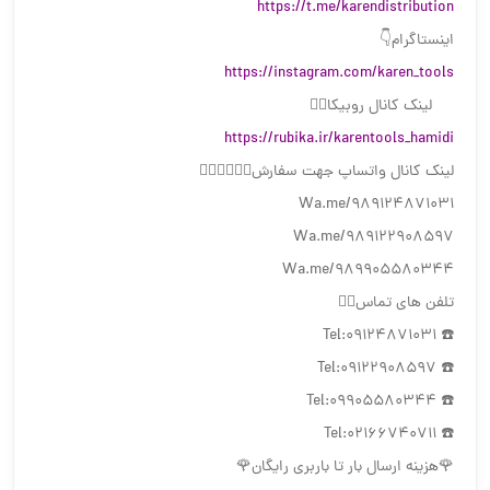
https://t.me/karendistribution
اینستاگرام👇
https://instagram.com/karen_tools
لینک کانال روبیکا👇🏻
https://rubika.ir/karentools_hamidi
لینک کانال واتساپ جهت سفارش👇🏻👇🏻👇🏻
Wa.me/989124871031
Wa.me/989122908597
Wa.me/989905580344
تلفن های تماس👇🏻
☎️ Tel:09124871031
☎️ Tel:09122908597
☎️ Tel:09905580344
☎️ Tel:02166740711
🌹هزینه ارسال بار تا باربری رایگان🌹