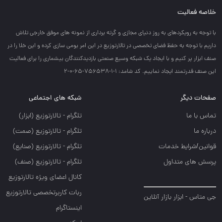
خلاصه فعالیت
با توجه به رويكردهاي به روز دنياي مجازي و گرته برداري از نمونه هاي موفق خارجي تلاش
داريم با توجه به حفظ فضاي تخصصي در تالارتوزيع در اين امر بومي سازي كرده و اين خلا را در
صنف ابزار پر كنيم و با ايجاد يك شبكه وسيع صنعتي بازديدكنندگان بيشماري را براي فعاليت
اين صنف قدرتمند ايجاد نماييم. کد شامد: 1-1-756538-65-0-2
صفحات دیگر
شبکه های اجتماعی
تماس با ما
تلگرام - تالارتوزيع (ابزار)
درباره ما
تلگرام - تالارتوزيع (صمت)
قوانین/شرایط خدمات
تلگرام - تالارتوزيع (صنايع)
پرسش های متداول
تلگرام - تالارتوزیع (صنف)
کانال اعضای ویژه تالارتوزیع
ربات کاربرتخصصی تالارتوزیع
جی متاس - ابزار بازار آنلاین
اینستاگرام