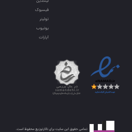
لینکدین
فیسبوک
توئیتر
یوتیوب
آپارات
تمامی حقوق این سایت برای تالارتوزیع محفوظ است.