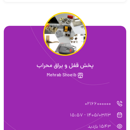
پخش قفل و یراق محراب
Mehrab Shoeib
02166000000
1405/03/13 - 15:57
1543 بازدید