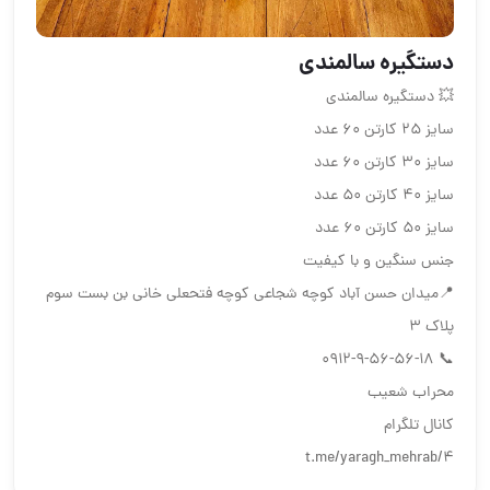
دستگیره سالمندی
💥 دستگیره سالمندی
سایز 25 کارتن 60 عدد
سایز 30 کارتن 60 عدد
سایز 40 کارتن 50 عدد
سایز 50 کارتن 60 عدد
جنس سنگین و با کیفیت
📍میدان حسن آباد کوچه شجاعی کوچه فتحعلی خانی بن بست سوم
پلاک 3
📞 0912-9-56-56-18
محراب شعیب
کانال تلگرام
t.me/yaragh_mehrab/4