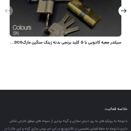
قفل 2 و 2/5 کلیدی یون YONE جنس درجه یک وارداتی دارای ضمانت کارتن 60 عددی لینک کانال روبیکا http://ru
خلاصه فعالیت
با توجه به رويكردهاي به روز دنياي مجازي و گرته برداري از نمونه هاي موفق خارجي تلاش
داريم با توجه به حفظ فضاي تخصصي در تالارتوزيع در اين امر بومي سازي كرده و اين خلا را در