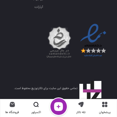
آپارات
تمامی حقوق این سایت برای تالارتوزیع محفوظ است.
پیشخوان
تله تالار
اکسپلور
فروشگاه ها