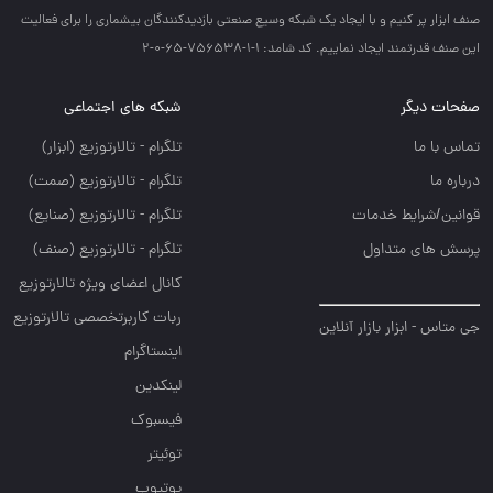
صنف ابزار پر كنيم و با ايجاد يك شبكه وسيع صنعتي بازديدكنندگان بيشماري را براي فعاليت
اين صنف قدرتمند ايجاد نماييم. کد شامد: 1-1-756538-65-0-2
صفحات دیگر
شبکه های اجتماعی
تماس با ما
تلگرام - تالارتوزيع (ابزار)
درباره ما
تلگرام - تالارتوزيع (صمت)
قوانین/شرایط خدمات
تلگرام - تالارتوزيع (صنايع)
پرسش های متداول
تلگرام - تالارتوزیع (صنف)
کانال اعضای ویژه تالارتوزیع
ربات کاربرتخصصی تالارتوزیع
جی متاس - ابزار بازار آنلاین
اینستاگرام
لینکدین
فیسبوک
توئیتر
یوتیوب