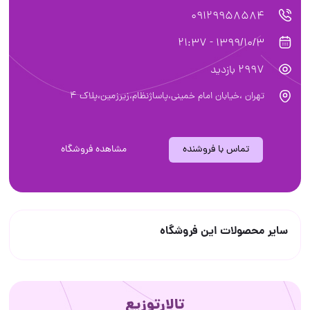
09129958584
1399/10/3 - 21:37
2997 بازدید
تهران ،خیابان امام خمینی،پاساژنظام،زیرزمین،پلاک 4
تماس با فروشنده
مشاهده فروشگاه
سایر محصولات این فروشگاه
تالارتوزیع