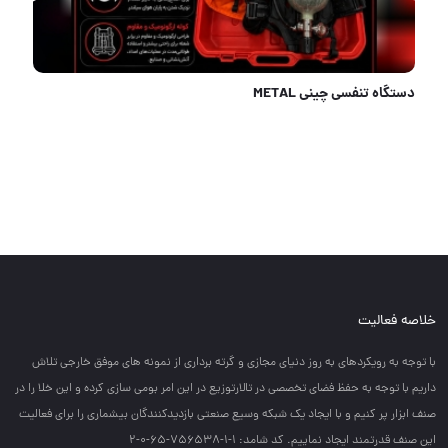
دستگاه تنفسی چینی METAL
خلاصه فعالیت
با توجه به رويكردهاي به روز دنياي مجازي و گرته برداري از نمونه هاي موفق خارجي تلاش
داريم با توجه به حفظ فضاي تخصصي در تالارتوزيع در اين امر بومي سازي كرده و اين خلا را در
صنف ابزار پر كنيم و با ايجاد يك شبكه وسيع صنعتي بازديدكنندگان بيشماري را براي فعاليت
اين صنف قدرتمند ايجاد نماييم. کد شامد: 1-1-756538-65-0-2