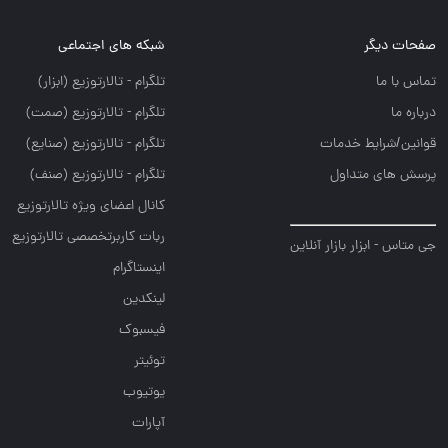
صفحات دیگر
شبکه های اجتماعی
تماس با ما
تلگرام - تالارتوزيع (ابزار)
درباره ما
تلگرام - تالارتوزيع (صمت)
قوانین/شرایط خدمات
تلگرام - تالارتوزيع (صنايع)
پرسش های متداول
تلگرام - تالارتوزیع (صنف)
کانال اعضای ویژه تالارتوزیع
ربات کاربرتخصصی تالارتوزیع
جی متاس - ابزار بازار آنلاین
اینستاگرام
لینکدین
فیسبوک
توئیتر
یوتیوب
آپارات