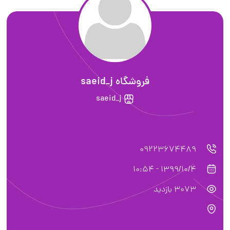
فروشگاه saeid_j
saeid_j
09223674489
1399/10/4 - 10:54
3073 بازدید