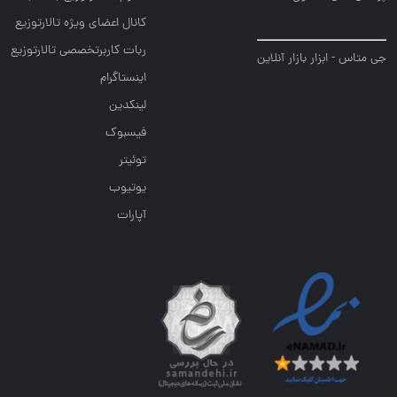
کانال اعضای ویژه تالارتوزیع
ربات کاربرتخصصی تالارتوزیع
جی متاس - ابزار بازار آنلاین
اینستاگرام
لینکدین
فیسبوک
توئیتر
یوتیوب
آپارات