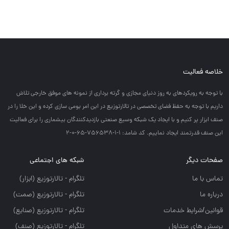
خلاصه فعالیت
با توجه به رويكردهاي به روز دنياي مجازي و گرته برداري از نمونه هاي موفق خارجي تلاش
داريم با توجه به حفظ فضاي تخصصي در تالارتوزيع در اين امر بومي سازي كرده و اين خلا را در
صنف ابزار پر كنيم و با ايجاد يك شبكه وسيع صنعتي بازديدكنندگان بيشماري را براي فعاليت
اين صنف قدرتمند ايجاد نماييم. کد شامد: 1-1-756538-65-0-2
صفحات دیگر
شبکه های اجتماعی
تماس با ما
تلگرام - تالارتوزيع (ابزار)
درباره ما
تلگرام - تالارتوزيع (صمت)
قوانین/شرایط خدمات
تلگرام - تالارتوزيع (صنايع)
پرسش های متداول
تلگرام - تالارتوزیع (صنف)