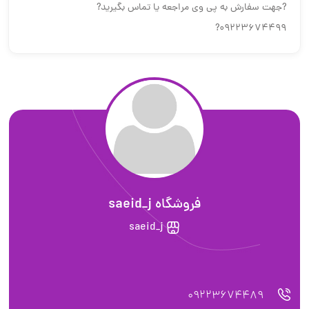
?جهت سفارش به پی وی مراجعه یا تماس بگیرید?
09223674499?
فروشگاه saeid_j
saeid_j
09223674489