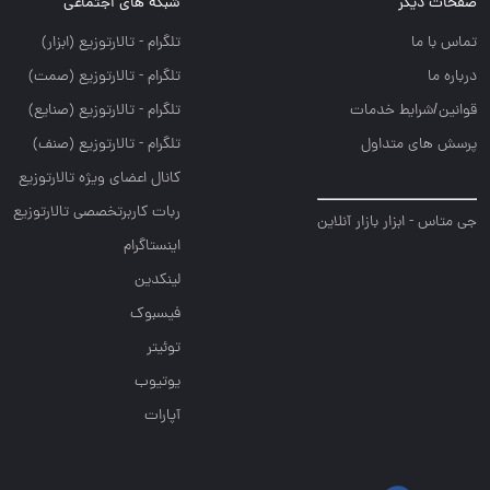
صفحات دیگر
شبکه های اجتماعی
تماس با ما
تلگرام - تالارتوزيع (ابزار)
درباره ما
تلگرام - تالارتوزيع (صمت)
قوانین/شرایط خدمات
تلگرام - تالارتوزيع (صنايع)
پرسش های متداول
تلگرام - تالارتوزیع (صنف)
کانال اعضای ویژه تالارتوزیع
ربات کاربرتخصصی تالارتوزیع
جی متاس - ابزار بازار آنلاین
اینستاگرام
لینکدین
فیسبوک
توئیتر
یوتیوب
آپارات