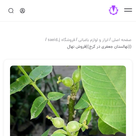
/
/
/
صفحه اصلی
ابزار و لوازم باغباني
فروشگاه saeid_j
((نهالستان جعفری در کرج))فروش نهال