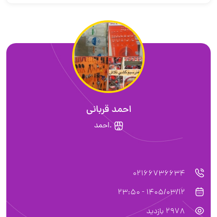
احمد قربانی
.احمد
02166736634
1405/03/12 - 23:50
2978 بازدید