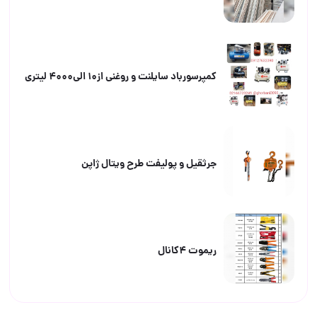
کمپرسورباد سایلنت و روغنی از۱۰ الی۴۰۰۰ لیتری
جرثقيل و پوليفت طرح ويتال ژاپن
ریموت 4کانال