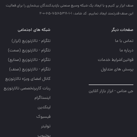
صنف ابزار پر كنيم و با ايجاد يك شبكه وسيع صنعتي بازديدكنندگان بيشماري را براي فعاليت
اين صنف قدرتمند ايجاد نماييم. کد شامد: 1-1-756538-65-0-2
صفحات دیگر
شبکه های اجتماعی
تماس با ما
تلگرام - تالارتوزيع (ابزار)
درباره ما
تلگرام - تالارتوزيع (صمت)
قوانین/شرایط خدمات
تلگرام - تالارتوزيع (صنايع)
پرسش های متداول
تلگرام - تالارتوزیع (صنف)
کانال اعضای ویژه تالارتوزیع
ربات کاربرتخصصی تالارتوزیع
جی متاس - ابزار بازار آنلاین
اینستاگرام
لینکدین
فیسبوک
توئیتر
یوتیوب