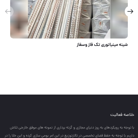
کمپرسورباد سایلنت و روغنی از۱۰ الی۴۰۰۰ لیتری
خلاصه فعالیت
با توجه به رويكردهاي به روز دنياي مجازي و گرته برداري از نمونه هاي موفق خارجي تلاش
داريم با توجه به حفظ فضاي تخصصي در تالارتوزيع در اين امر بومي سازي كرده و اين خلا را در