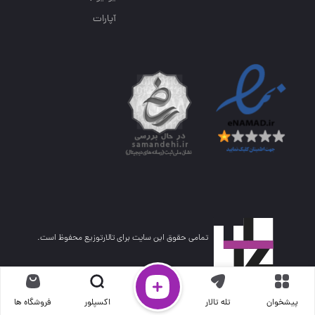
آپارات
تمامی حقوق این سایت برای تالارتوزیع محفوظ است.
پیشخوان
تله تالار
اکسپلور
فروشگاه ها